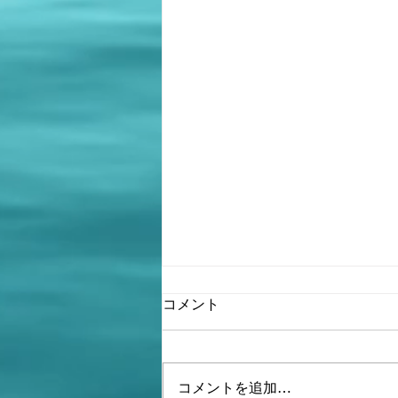
新ホムペアドレス
コメント
以下、ブルームーン 新サイトア
ドレスです。
https://coboz.org/bluemoon/ 今月
コメントを追加…
末までには開かれる予定です！