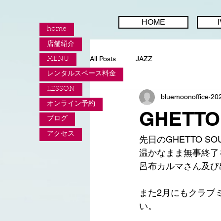
HOME
home
店舗紹介
All Posts
JAZZ
MENU
レンタルスペース料金
LESSON
bluemoonoffice
20
オンライン予約
GHETTO
ブログ
アクセス
先日のGHETTO 
温かなまま無事終了
呂布カルマさん及び
また2月にもクラブ
い。