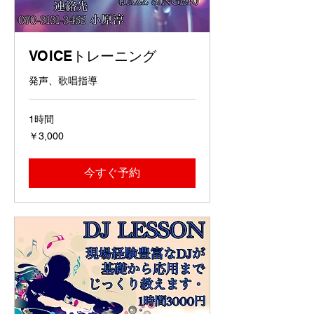
VOICEトレーニング
発声、歌唱指導
1時間
3,000
￥3,000
円
今すぐ予約