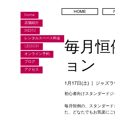
HOME
home
店舗紹介
MENU
レンタルスペース料金
毎月恒
LESSON
オンライン予約
ョン
ブログ
アクセス
1月17日(土)
  |  
ジャズラ
初心者向けスタンダードジ
毎月恒例の、スタンダード
た、どなたでもお気楽にご