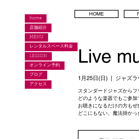
HOME
home
店舗紹介
MENU
レンタルスペース料金
Live mu
LESSON
オンライン予約
ブログ
1月25日(日)
  |  
ジャズラ
アクセス
スタンダードジャズからフ
どのような楽器でもご参加
お聴きになるだけの方もぜ
どこにもない、魔法掛かっ